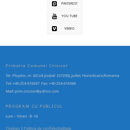
PINTEREST
YOU TUBE
VIMEO
Primaria Comunei Criscior
Str. Plopilor, nr. 6(Cod poștal: 337200), Județ: Hunedoara,Romania
Tel: +40-254-616367 Fax: +40-254-616366
Mail: prim.criscior@yahoo.com
PROGRAM CU PUBLICUL
Luni – Vineri : 8 -16
Cookies
|
Politica de confidentialitate