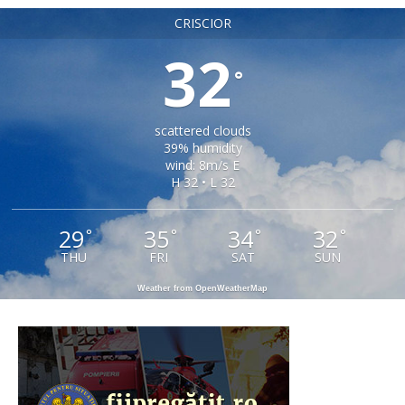
CRISCIOR
32
°
scattered clouds
39% humidity
wind: 8m/s E
H 32 • L 32
29
35
34
32
°
°
°
°
THU
FRI
SAT
SUN
Weather from OpenWeatherMap