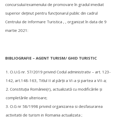
concursului/examenului de promovare în gradul imediat
superior deținut pentru funcționarul public din cadrul
Centrului de Informare Turistica , , organizat în data de 9
martie 2021:
BIBLIOGRAFIE – AGENT TURISM/ GHID TURISTIC
O.U.G nr. 57/2019 privind Codul administrativ – art. 123-
142, art.148-163, Titlul II al părții a VI-a și partea a VII-a;
Constituția României(r), actualizată cu modificările şi
completările ulterioare;
O.G nr 58/1998 privind organizarea si desfasurarea
activitatii de turism in Romania actualizata ;