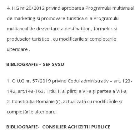
HG nr 20/2012 privind aprobarea Programului multianual
de marketing si promovare turistica si a Programului
multianual de dezvoltare a destinatiilor , formelor si
produselor turistice , cu modificarile si completarile
ulterioare .
BIBLIOGRAFIE – SEF SVSU
O.U.G nr. 57/2019 privind Codul administrativ – art. 123-
142, art.148-163, Titlul II al părții a VI-a și partea a VII-a;
Constituția României(r), actualizată cu modificările şi
completările ulterioare;
BIBLIOGRAFIE- CONSILIER ACHIZITII PUBLICE