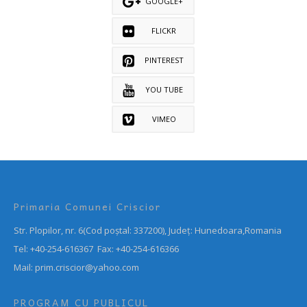
GOOGLE+
FLICKR
PINTEREST
YOU TUBE
VIMEO
Primaria Comunei Criscior
Str. Plopilor, nr. 6(Cod poștal: 337200), Județ: Hunedoara,Romania
Tel: +40-254-616367 Fax: +40-254-616366
Mail: prim.criscior@yahoo.com
PROGRAM CU PUBLICUL