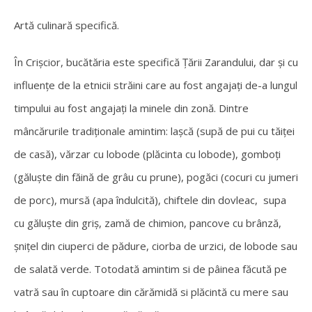
Artă culinară specifică.
În Crișcior, bucătăria este specifică Țării Zarandului, dar și cu
influențe de la etnicii străini care au fost angajați de-
a lungul
timpului au fost angajați la minele din zonă. Dintre
mâncărurile tradiționale amintim: lașcă (supă de pui cu tăiței
de casă), vărzar cu lobode (plăcinta cu lobode), gomboți
(găluște din făină de grâu cu prune), pogăci (cocuri cu jumeri
de porc), mursă (apa îndulcită), chiftele din dovleac, supa
cu găluște din griș, zamă de chimion, pancove cu brânză,
șnițel din ciuperci de pădure, ciorba de urzici, de lobode sau
de salată verde. Totodată amintim si de pâinea făcută pe
vatră sau în cuptoare din cărămidă si plăcintă cu mere sau