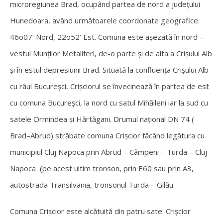
microregiunea Brad, ocupând partea de nord a județului
Hunedoara, având următoarele coordonate geografice:
46o07’ Nord, 22o52’ Est. Comuna este așezată în nord –
vestul Munților Metaliferi, de-
o parte și de alta a Crișului Alb
și în estul depresiunii Brad. Situată la confluența Crișului Alb
cu râul Bucureșci, Crișciorul se învecinează în partea de est
cu comuna Bucureșci, la nord cu satul Mihăileni iar la sud cu
satele Ormindea și Hărtăgani. Drumul național DN 74 (
Brad–Abrud) străbate comuna Crișcior făcând legătura cu
municipiul Cluj Napoca prin Abrud – Câmpeni – Turda –
Cluj
Napoca (pe acest ultim tronson, prin E60 sau prin A3,
autostrada Transilvania, tronsonul Turda – Gilău.
Comuna Crișcior este alcătuită din patru sate: Crișcior