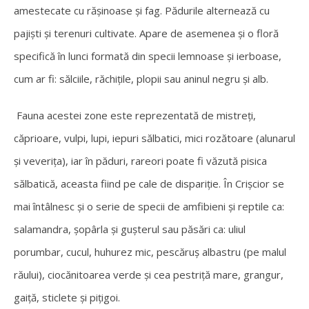
amestecate cu rășinoase și fag. Pădurile alternează cu
pajiști și terenuri cultivate. Apare de asemenea și o floră
specifică în lunci formată din specii lemnoase și ierboase,
cum ar fi: sălciile, răchițile, plopii sau aninul negru și alb.
Fauna acestei zone este reprezentată de mistreți,
căprioare, vulpi, lupi, iepuri sălbatici, mici rozătoare (alunarul
și veverița), iar în păduri, rareori poate fi văzută pisica
sălbatică, aceasta fiind pe cale de dispariție. În Crișcior se
mai întâlnesc și o serie de specii de amfibieni și reptile ca:
salamandra, șopârla și gușterul sau păsări ca: uliul
porumbar, cucul, huhurez mic, pescăruș albastru (pe malul
răului), ciocănitoarea verde și cea pestriță mare, grangur,
gaiță, sticlete și pițigoi.