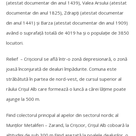
(atestat documentar din anul 1439), Valea Arsului (atestat
documentar din anul 1825), Zdrapți (atestat documentar
din anul 1441) și Barza (atestat documentar din anul 1909)
având o suprafață totală de 4019 ha și o populație de 3850
locuitori.
Relief –
Crișciorul se află într-
o zonă depresionară, o zonă
joasă înconjurată de dealuri împădurite. Comuna este
străbătută în partea de nord-
vest, de cursul superior al
râului Crișul Alb care formează o luncă a cărei lățime poate
ajunge la 500 m.
Fiind colectorul principal al apelor din sectorul nordic al
Munților Metaliferi – Zarand, la Crișcior, Crișul Alb coboară la
altitudini de sub 300 m.Fiind așezată la poalele dealurilor, o