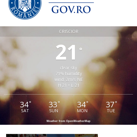
CRISCIOR
21
°
clear sky
71% humidity
wind: 2m/s NE
H 21 • L 21
34
33
34
37
°
°
°
°
SAT
SUN
MON
TUE
Weather from OpenWeatherMap