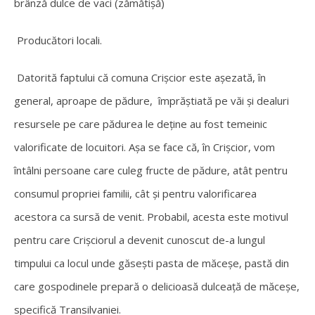
brânză dulce de vaci (zămătișă)
Producători locali.
Datorită faptului că comuna Crișcior este așezată, în
general, aproape de pădure, împrăștiată pe văi și dealuri
resursele pe care pădurea le deține au fost temeinic
valorificate de locuitori. Așa se face că, în Crișcior, vom
întâlni persoane care culeg fructe de pădure, atât pentru
consumul propriei familii, cât și pentru valorificarea
acestora ca sursă de venit. Probabil, acesta este motivul
pentru care Crișciorul a devenit cunoscut de-
a lungul
timpului ca locul unde găsești
pasta de măceșe,
pastă din
care gospodinele prepară o delicioasă dulceață de măceșe,
specifică Transilvaniei.