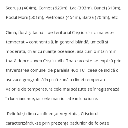
Scorușu (404m), Cornet (629m), Lac (393m), Bunei (819m),
Podul Morii (501m), Pietroasa (454m), Barza (704m), etc.
Climă, floră și faună –
pe teritoriul Crișciorului clima este
temperat – continentală, în general blândă, umedă și
moderată, chiar cu nuanțe oceanice, așa cum o întâlnim în
toată depresiunea Crișului Alb. Toate aceste se explică prin
traversarea comunei de paralela 46o 10’, ceea ce indică o
așezare geografică în plină zonă a climei temperate.
Valorile de temperatură cele mai scăzute se înregistrează
în luna ianuarie, iar cele mai ridicate în luna iunie.
Relieful și clima a influențat vegetația, Crișciorul
caracterizându-
se prin prezența pădurilor de foioase