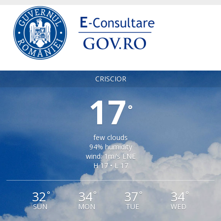
CRISCIOR
17
°
few clouds
94% humidity
wind: 1m/s ENE
H 17 • L 17
32
34
37
34
°
°
°
°
SUN
MON
TUE
WED