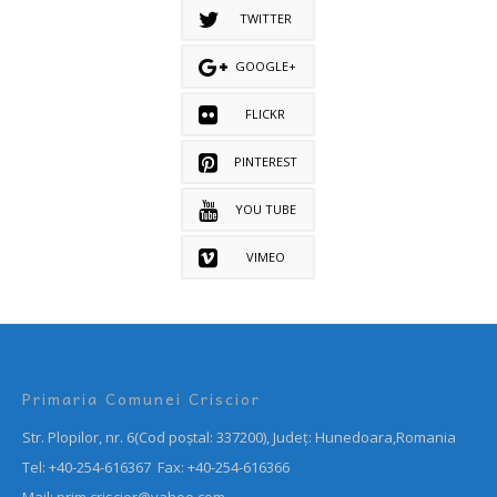
TWITTER
GOOGLE+
FLICKR
PINTEREST
YOU TUBE
VIMEO
Primaria Comunei Criscior
Str. Plopilor, nr. 6(Cod poștal: 337200), Județ: Hunedoara,Romania
Tel: +40-254-616367 Fax: +40-254-616366
Mail: prim.criscior@yahoo.com