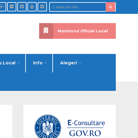
Monitorul Oficial Local
u Local
Info
Alegeri