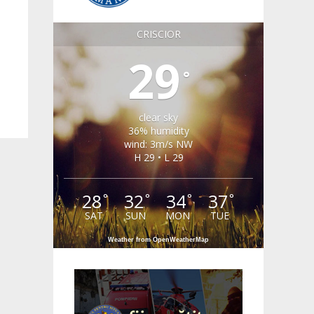
CRISCIOR
29
°
clear sky
36% humidity
wind: 3m/s NW
H 29 • L 29
28
32
34
37
°
°
°
°
SAT
SUN
MON
TUE
Weather from OpenWeatherMap