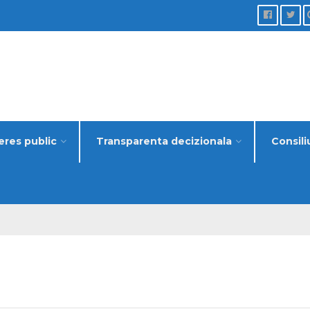
eres public
Transparenta decizionala
Consili