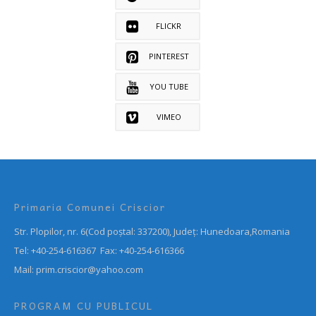
FLICKR
PINTEREST
YOU TUBE
VIMEO
Primaria Comunei Criscior
Str. Plopilor, nr. 6(Cod poștal: 337200), Județ: Hunedoara,Romania
Tel: +40-254-616367 Fax: +40-254-616366
Mail: prim.criscior@yahoo.com
PROGRAM CU PUBLICUL