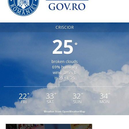
CRISCIOR
25
°
broken clouds
69% humidity
wind: 2m/s E
H 25 • L 25
22
33
32
34
°
°
°
°
FRI
SAT
SUN
MON
Weather from OpenWeatherMap