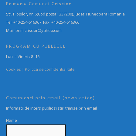
Primaria Comunei Criscior
Str. Plopilor, nr. 6(Cod poștal: 337200), Județ: Hunedoara,Romania
Tel: +40-254-616367 Fax: +40-254-616366
Mail: prim.criscior@yahoo.com
PROGRAM CU PUBLICUL
Luni – Vineri : 8 -16
Cookies
|
Politica de confidentialitate
Comunicari prin email (newsletter)
Informatii de inters public si stiri trimise prin email
Name