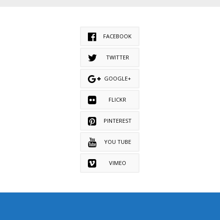
FACEBOOK
TWITTER
GOOGLE+
FLICKR
PINTEREST
YOU TUBE
VIMEO