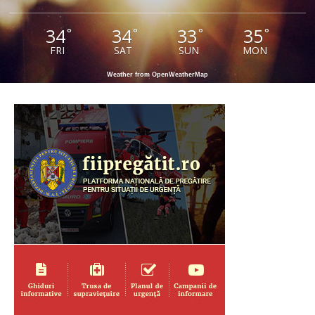
34
34
33
35
°
°
°
°
FRI
SAT
SUN
MON
Weather from OpenWeatherMap