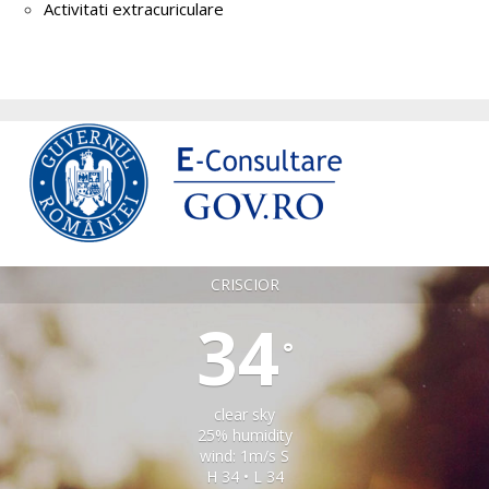
Activitati extracuriculare
CRISCIOR
34
°
clear sky
25% humidity
wind: 1m/s S
H 34 • L 34