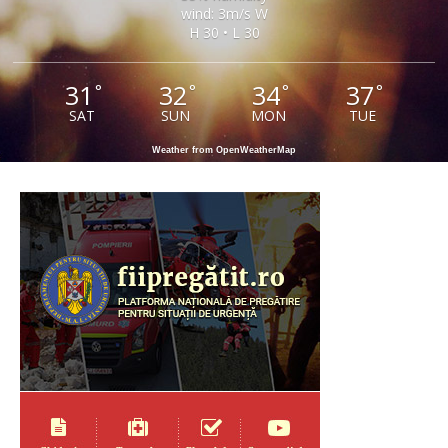
wind: 3m/s W
H 30 • L 30
31
32
34
37
°
°
°
°
SAT
SUN
MON
TUE
Weather from OpenWeatherMap