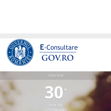
CRISCIOR
30
°
clear sky
35% humidity