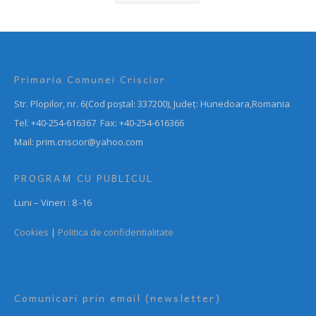
Primaria Comunei Criscior
Str. Plopilor, nr. 6(Cod poștal: 337200), Județ: Hunedoara,Romania
Tel: +40-254-616367 Fax: +40-254-616366
Mail: prim.criscior@yahoo.com
PROGRAM CU PUBLICUL
Luni – Vineri : 8 -16
Cookies
|
Politica de confidentialitate
Comunicari prin email (newsletter)