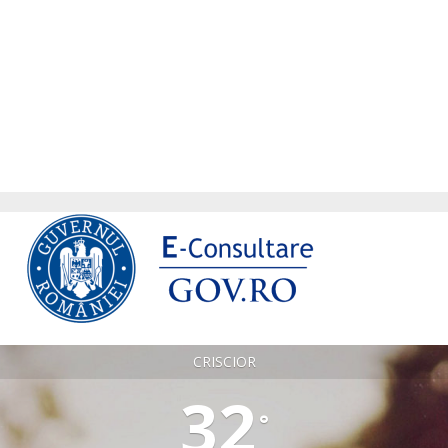
CRISCIOR
32
°