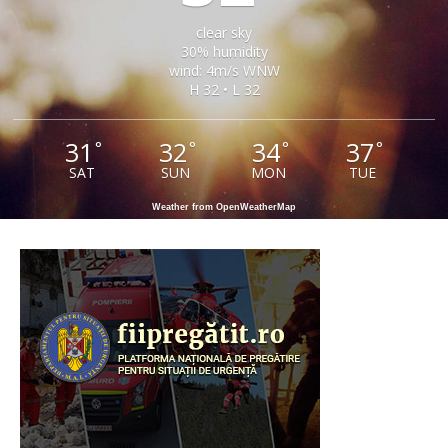
clear sky
30% humidity
wind: 4m/s WNW
H 32 • L 32
31
32
34
37
°
°
°
°
SAT
SUN
MON
TUE
Weather from OpenWeatherMap