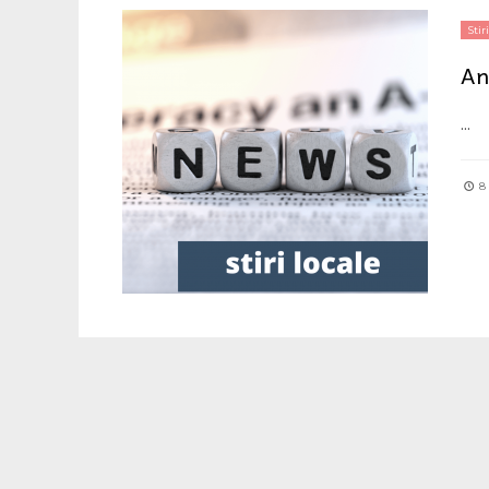
Stiri
An
...
8 