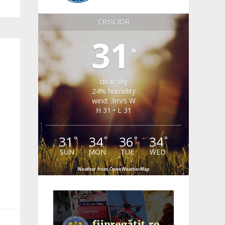
CRISCIOR
31
°
clear sky
24% humidity
wind: 3m/s W
H 31 • L 31
31
34
36
34
°
°
°
°
SUN
MON
TUE
WED
Weather from OpenWeatherMap