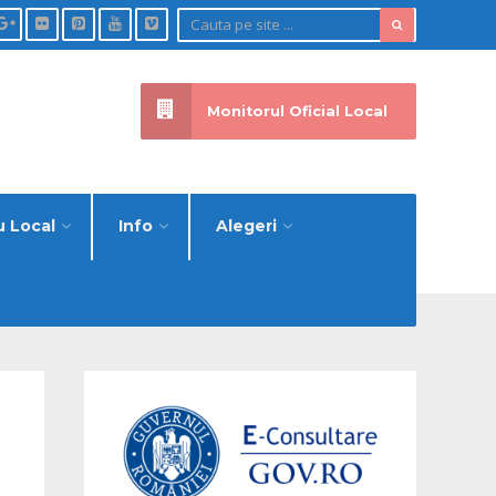
Monitorul Oficial Local
u Local
Info
Alegeri