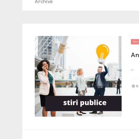
Archive
Stiri
An
...
8 