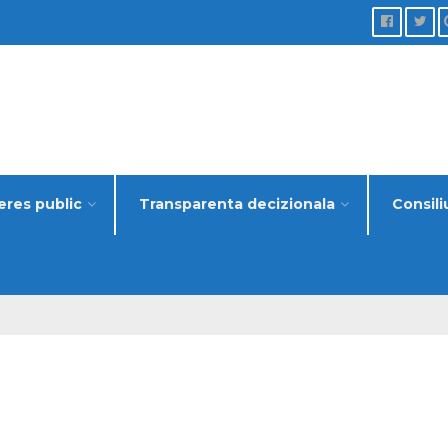
eres public
Transparenta decizionala
Consili