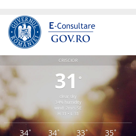
CRISCIOR
31
°
clear sky
34% humidity
wind: 2m/s SE
H 31 • L 31
34
34
33
35
°
°
°
°