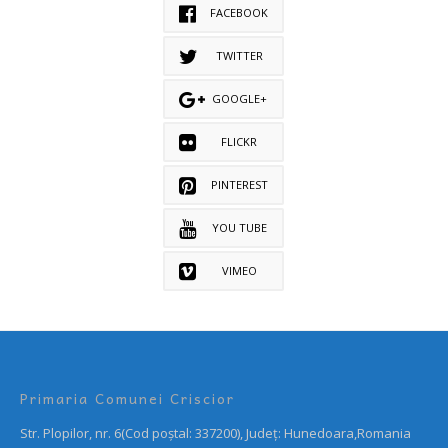
FACEBOOK
TWITTER
GOOGLE+
FLICKR
PINTEREST
YOU TUBE
VIMEO
Primaria Comunei Criscior
Str. Plopilor, nr. 6(Cod poștal: 337200), Județ: Hunedoara,Romania