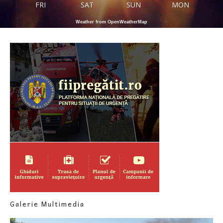
FRI
SAT
SUN
MON
Weather from OpenWeatherMap
Galerie Multimedia