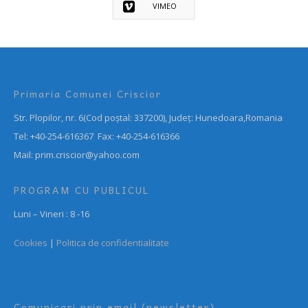
VIMEO
Primaria Comunei Criscior
Str. Plopilor, nr. 6(Cod poștal: 337200), Județ: Hunedoara,Romania
Tel: +40-254-616367 Fax: +40-254-616366
Mail: prim.criscior@yahoo.com
PROGRAM CU PUBLICUL
Luni – Vineri : 8 -16
Cookies
|
Politica de confidentialitate
Comunicari prin email (newsletter)