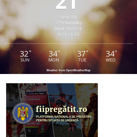
21
clear sky
77% humidity
wind: 1m/s SE
H 21 • L 21
32
34
37
34
°
°
°
°
SUN
MON
TUE
WED
Weather from OpenWeatherMap