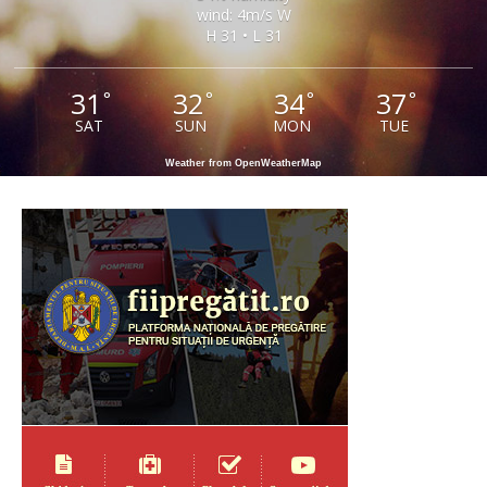
wind: 4m/s W
H 31 • L 31
31
32
34
37
°
°
°
°
SAT
SUN
MON
TUE
Weather from OpenWeatherMap