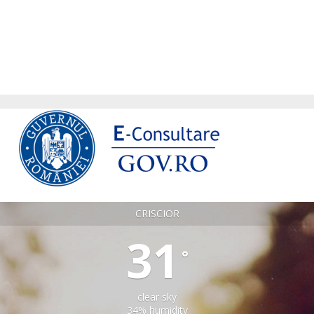
CRISCIOR
31
°
clear sky
34% humidity