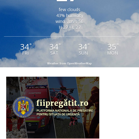
few clouds
43% humidity
wind: 2m/s SE
H 27 • L 27
34
34
34
35
°
°
°
°
FRI
SAT
SUN
MON
Weather from OpenWeatherMap