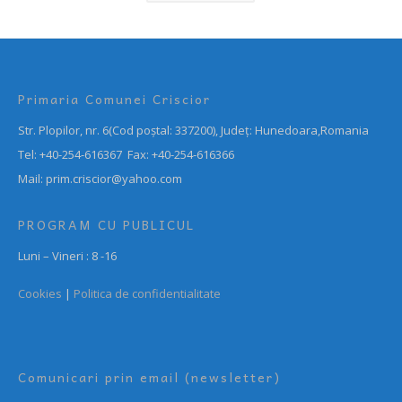
Primaria Comunei Criscior
Str. Plopilor, nr. 6(Cod poștal: 337200), Județ: Hunedoara,Romania
Tel: +40-254-616367 Fax: +40-254-616366
Mail: prim.criscior@yahoo.com
PROGRAM CU PUBLICUL
Luni – Vineri : 8 -16
Cookies
|
Politica de confidentialitate
Comunicari prin email (newsletter)