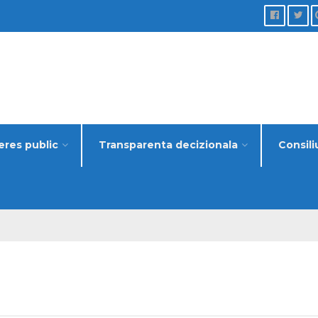
eres public
Transparenta decizionala
Consili