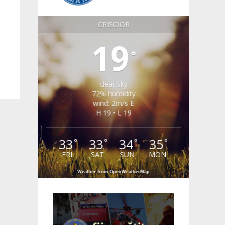
CRISCIOR
19
°
clear sky
72% humidity
wind: 2m/s E
H 19 • L 19
33
33
34
35
°
°
°
°
FRI
SAT
SUN
MON
Weather from OpenWeatherMap