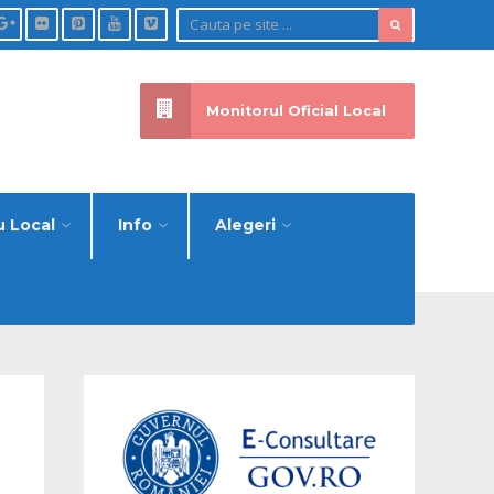
Monitorul Oficial Local
u Local
Info
Alegeri