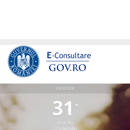
CRISCIOR
31
°
clear sky
32% humidity