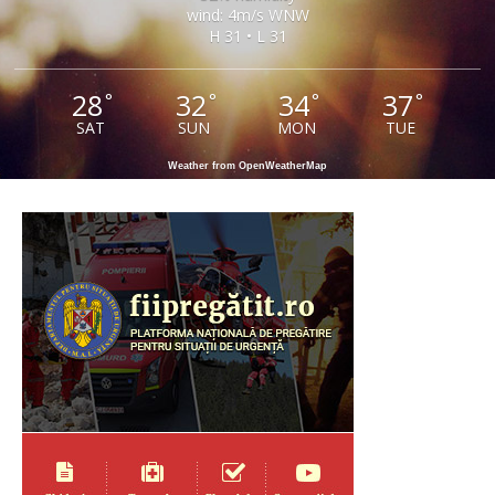
wind: 4m/s WNW
H 31 • L 31
28
32
34
37
°
°
°
°
SAT
SUN
MON
TUE
Weather from OpenWeatherMap