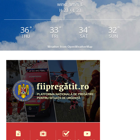
wind: 1m/s E
H 23 • L 23
36
33
34
32
°
°
°
°
THU
FRI
SAT
SUN
Weather from OpenWeatherMap