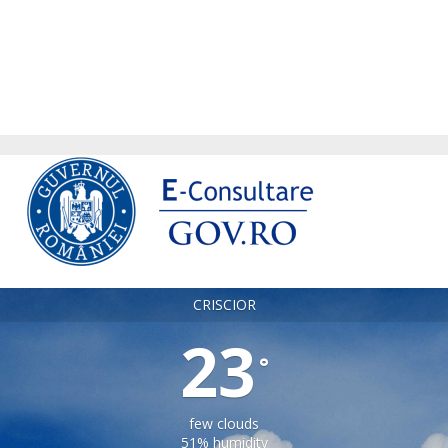
CRISCIOR
23
°
few clouds
51% humidity