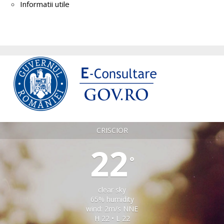
Informatii utile
CRISCIOR
22
°
clear sky
65% humidity
wind: 2m/s NNE
H 22 • L 22