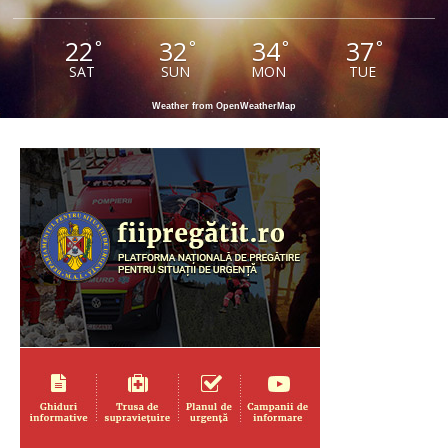
22
32
34
37
°
°
°
°
SAT
SUN
MON
TUE
Weather from OpenWeatherMap