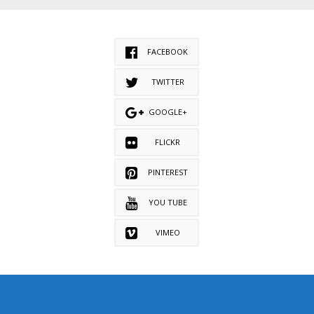
FACEBOOK
TWITTER
GOOGLE+
FLICKR
PINTEREST
YOU TUBE
VIMEO