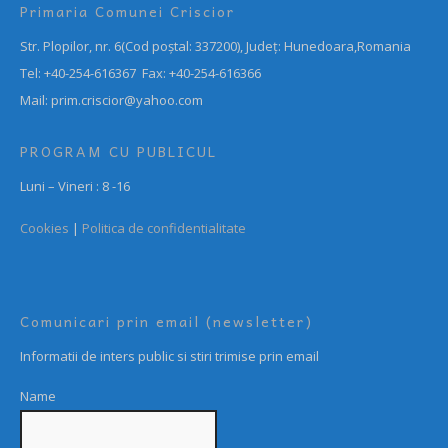
Primaria Comunei Criscior
Str. Plopilor, nr. 6(Cod poștal: 337200), Județ: Hunedoara,Romania
Tel: +40-254-616367 Fax: +40-254-616366
Mail: prim.criscior@yahoo.com
PROGRAM CU PUBLICUL
Luni – Vineri : 8 -16
Cookies
|
Politica de confidentialitate
Comunicari prin email (newsletter)
Informatii de inters public si stiri trimise prin email
Name