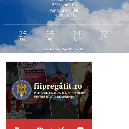
58% humidity
wind: 2m/s ENE
H 25 • L 25
25
35
34
32
°
°
°
°
THU
FRI
SAT
SUN
Weather from OpenWeatherMap