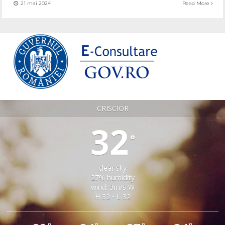
21 mai 2024
Read More
CRISCIOR
32
°
clear sky
27% humidity
wind: 3m/s W
H 32 • L 32