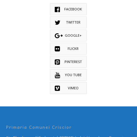
FACEBOOK
TWITTER
GOOGLE+
FLICKR
PINTEREST
YOU TUBE
VIMEO
Primaria Comunei Criscior