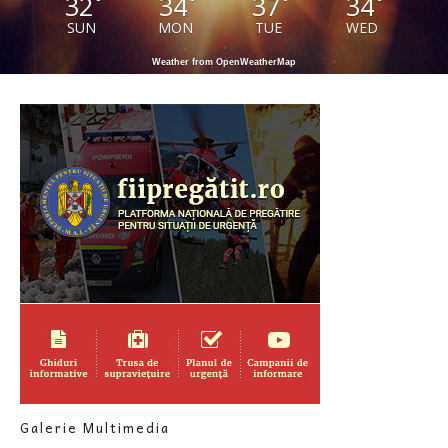
32
34
37
34
°
°
°
°
SUN
MON
TUE
WED
Weather from OpenWeatherMap
Galerie Multimedia