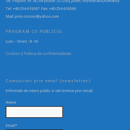
Str. Plopilor, nr. 6(Cod poștal: 337200), Județ: Hunedoara,Romania
Tel: +40-254-616367 Fax: +40-254-616366
Mail: prim.criscior@yahoo.com
PROGRAM CU PUBLICUL
Luni – Vineri : 8 -16
Cookies
|
Politica de confidentialitate
Comunicari prin email (newsletter)
Informatii de inters public si stiri trimise prin email
Name
Email*