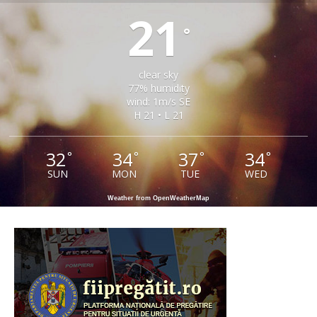
21
°
clear sky
77% humidity
wind: 1m/s SE
H 21 • L 21
32
34
37
34
°
°
°
°
SUN
MON
TUE
WED
Weather from OpenWeatherMap