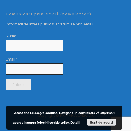
Comunicari prin email (newsletter)
Informatii de inters public si stiri trimise prin email
Name
Email*
Acest site foloseşte cookies. Navigând în continuare vă exprimaţi
Copyright © PRIMARIA CRIȘCIOR
Sunt de acord
acordul asupra folosirii cookie-urilor.
Detalii