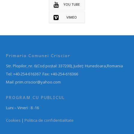
YOU TUBE
VIMEO
Primaria Comunei Criscior
Str. Plopilor, nr. 6(Cod poștal: 337200), Județ: Hunedoara,Romania
Tel: +40-254-616367 Fax: +40-254-616366
Mail: prim.criscior@yahoo.com
PROGRAM CU PUBLICUL
Luni – Vineri : 8 -16
Cookies
|
Politica de confidentialitate