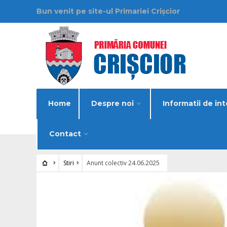
Bun venit pe site-ul Primariei Crișcior
Home
Despre noi
Informatii de int
Contact
Stiri
Anunt colectiv 24.06.2025