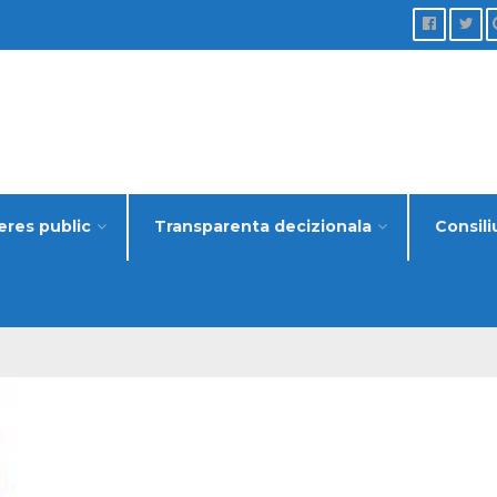
eres public
Transparenta decizionala
Consili