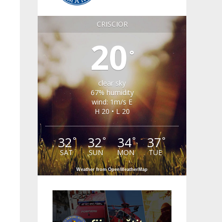
CRISCIOR
20
°
clear sky
67% humidity
wind: 1m/s E
H 20 • L 20
32
32
34
37
°
°
°
°
SAT
SUN
MON
TUE
Weather from OpenWeatherMap