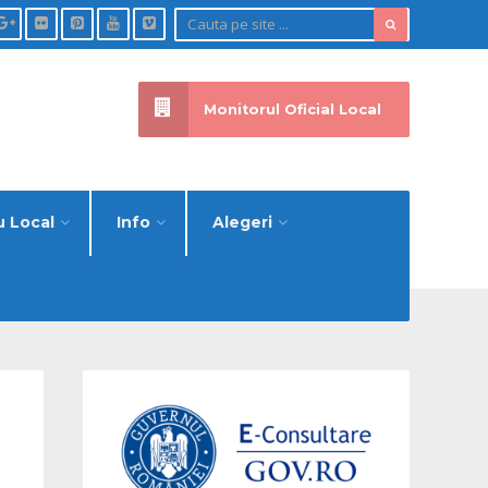
Monitorul Oficial Local
u Local
Info
Alegeri