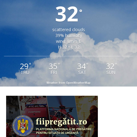
32
°
scattered clouds
39% humidity
wind: 8m/s E
H 32 • L 32
29
35
34
32
°
°
°
°
THU
FRI
SAT
SUN
Weather from OpenWeatherMap