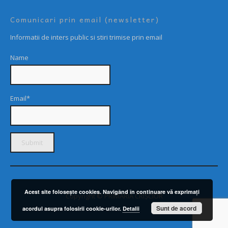
Comunicari prin email (newsletter)
Informatii de inters public si stiri trimise prin email
Name
Email*
Acest site foloseşte cookies. Navigând în continuare vă exprimaţi
Copyright © PRIMARIA CRIȘCIOR
Sunt de acord
acordul asupra folosirii cookie-urilor.
Detalii