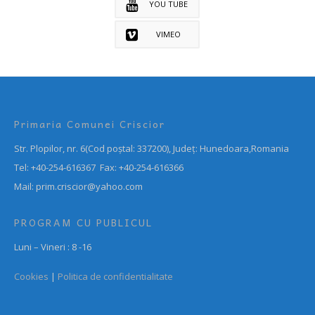
YOU TUBE
VIMEO
Primaria Comunei Criscior
Str. Plopilor, nr. 6(Cod poștal: 337200), Județ: Hunedoara,Romania
Tel: +40-254-616367 Fax: +40-254-616366
Mail: prim.criscior@yahoo.com
PROGRAM CU PUBLICUL
Luni – Vineri : 8 -16
Cookies
|
Politica de confidentialitate