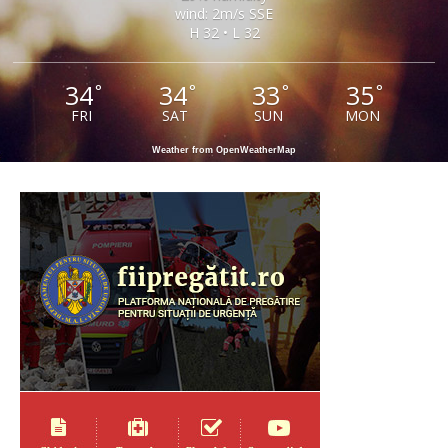
wind: 2m/s SSE
H 32 • L 32
34
34
33
35
°
°
°
°
FRI
SAT
SUN
MON
Weather from OpenWeatherMap