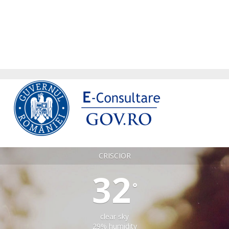
CRISCIOR
32
°
clear sky
29% humidity