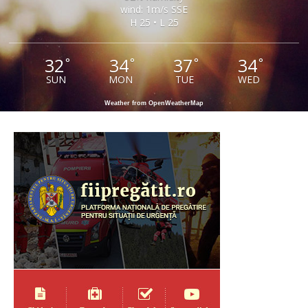
wind: 1m/s SSE
H 25 • L 25
32
34
37
34
°
°
°
°
SUN
MON
TUE
WED
Weather from OpenWeatherMap