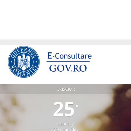
CRISCIOR
25
°
clear sky
52% humidity