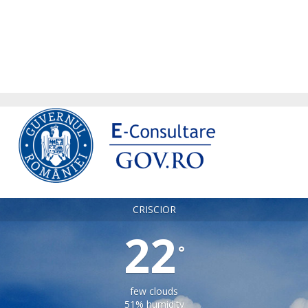
CRISCIOR
22
°
few clouds
51% humidity