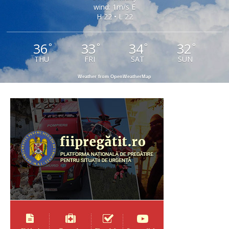
wind: 1m/s E
H 22 • L 22
36
33
34
32
°
°
°
°
THU
FRI
SAT
SUN
Weather from OpenWeatherMap