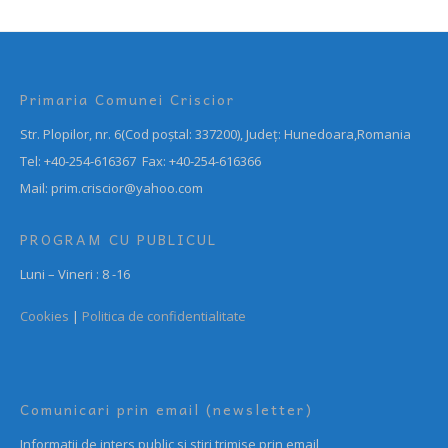
Primaria Comunei Criscior
Str. Plopilor, nr. 6(Cod poștal: 337200), Județ: Hunedoara,Romania
Tel: +40-254-616367 Fax: +40-254-616366
Mail: prim.criscior@yahoo.com
PROGRAM CU PUBLICUL
Luni – Vineri : 8 -16
Cookies
|
Politica de confidentialitate
Comunicari prin email (newsletter)
Informatii de inters public si stiri trimise prin email