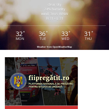
clear sky
24% humidity
wind: 3m/s WNW
H 31 • L 31
32
36
33
31
°
°
°
°
MON
TUE
WED
THU
Weather from OpenWeatherMap