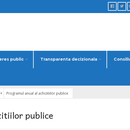
eres public
Transparenta decizionala
Consili
Programul anual al achizitiilor publice
tiilor publice