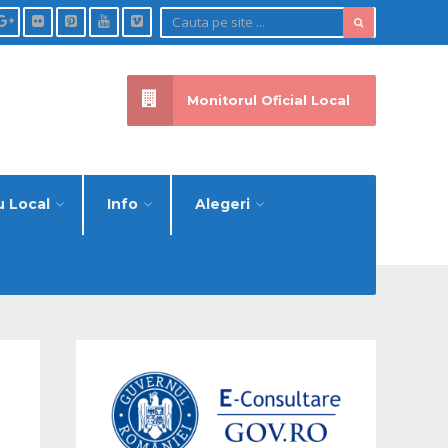
Monitorul Oficial Local
u Local
Info
Alegeri