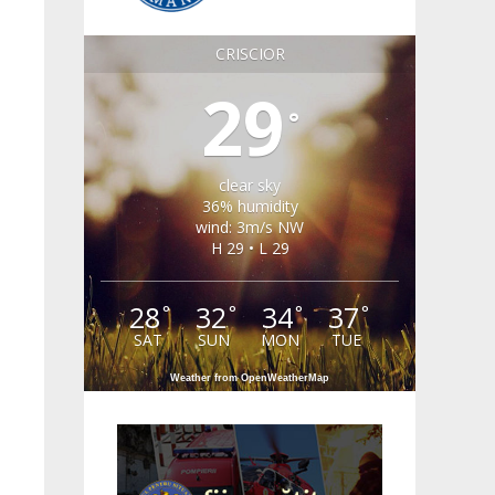
CRISCIOR
29
°
clear sky
36% humidity
wind: 3m/s NW
H 29 • L 29
28
32
34
37
°
°
°
°
SAT
SUN
MON
TUE
Weather from OpenWeatherMap