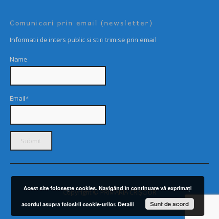
Comunicari prin email (newsletter)
Informatii de inters public si stiri trimise prin email
Name
Email*
Acest site foloseşte cookies. Navigând în continuare vă exprimaţi
Copyright © PRIMARIA CRIȘCIOR
Sunt de acord
acordul asupra folosirii cookie-urilor.
Detalii