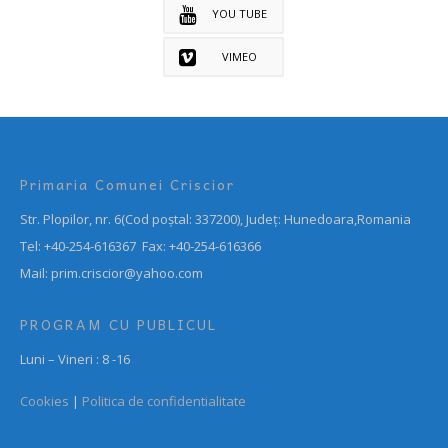
YOU TUBE
VIMEO
Primaria Comunei Criscior
Str. Plopilor, nr. 6(Cod poștal: 337200), Județ: Hunedoara,Romania
Tel: +40-254-616367 Fax: +40-254-616366
Mail: prim.criscior@yahoo.com
PROGRAM CU PUBLICUL
Luni – Vineri : 8 -16
Cookies
|
Politica de confidentialitate