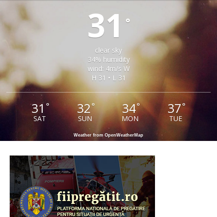
31
°
clear sky
34% humidity
wind: 4m/s W
H 31 • L 31
31
32
34
37
°
°
°
°
SAT
SUN
MON
TUE
Weather from OpenWeatherMap