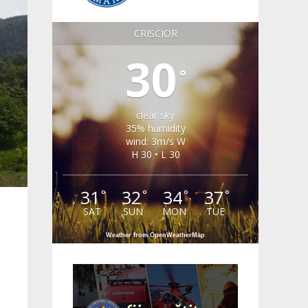
CRISCIOR
30
°
clear sky
35% humidity
wind: 3m/s W
H 30 • L 30
31
32
34
37
°
°
°
°
SAT
SUN
MON
TUE
Weather from OpenWeatherMap