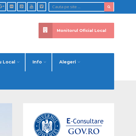
Monitorul Oficial Local
u Local
Info
Alegeri