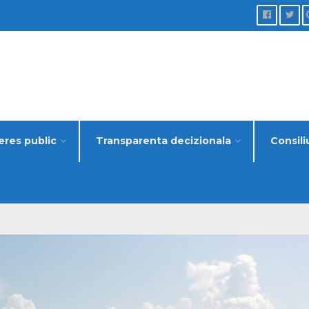
eres public
Transparenta decizionala
Consili