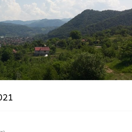
2021
ts)