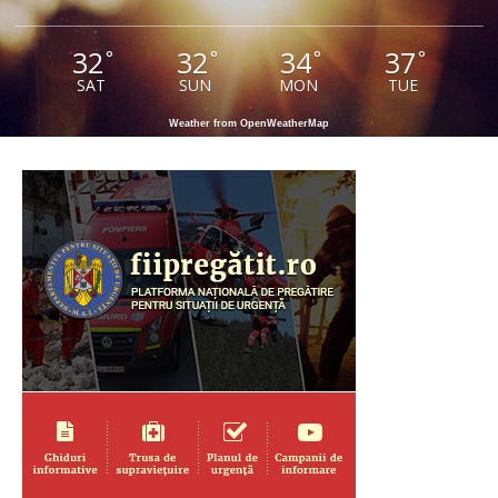
32
32
34
37
°
°
°
°
SAT
SUN
MON
TUE
Weather from OpenWeatherMap