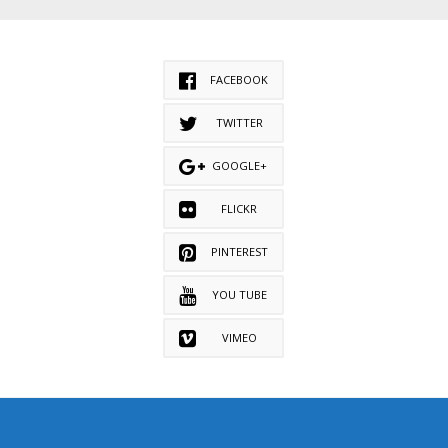
FACEBOOK
TWITTER
GOOGLE+
FLICKR
PINTEREST
YOU TUBE
VIMEO