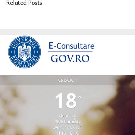
Related Posts
CRISCIOR
18
°
clear sky
76% humidity
wind: 1m/s NE
H 18 • L 18